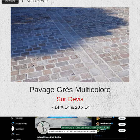
>
Vous êtes ici
Accueil
Pavage Grès Multicolore
Sur Devis
- 14 X 14 & 20 x 14
NATURAL STONE DISTRIBUTION SUR X.COM
SUIVEZ-NOUS SUR X (TWITTER) : X.COM/NATURALSTONEDIS...